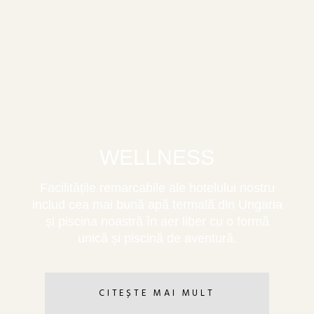
WELLNESS
Facilitățile remarcabile ale hotelului nostru
includ cea mai bună apă termală din Ungaria
și piscina noastră în aer liber cu o formă
unică și piscină de aventură.
CITEȘTE MAI MULT