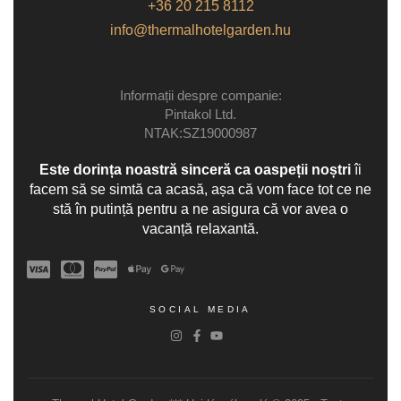
+36 20 215 8112
info@thermalhotelgarden.hu
Informații despre companie:
Pintakol Ltd.
NTAK:SZ19000987
Este dorința noastră sinceră ca oaspeții noștri
îi
facem să se simtă ca acasă, așa că vom face tot ce ne
stă în putință pentru a ne asigura că vor avea o
vacanță relaxantă.
SOCIAL MEDIA