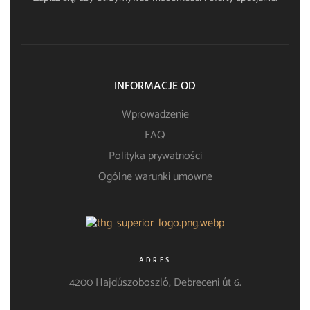
INFORMACJE OD
Wprowadzenie
FAQ
Polityka prywatności
Ogólne warunki umowne
ADRES
4200 Hajdúszoboszló, Debreceni út 6.