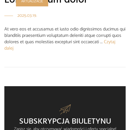
AKTUALIZACJE
2025.03.19.
At vero eos et accusamus et iusto odio dignissimos ducimus qui
blanditiis praesentium voluptatum deleniti atque corrupti quos
dolores et quas molestias excepturi sint occaecati ...
Czytaj
dalej
SUBSKRYPCJA BIULETYNU
Zapisz się, aby otrzymywać wiadomości i oferty specjalne!