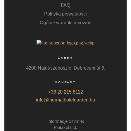
FAQ
Polityka prywatności
Ogólne warunki umowne
ADRES
4200 Hajdúszoboszló, Debreceni út 6.
KONTAKT
+36 20 215 8112
info@thermalhotelgarden.hu
Informacje o firmie:
Pintakol Ltd.