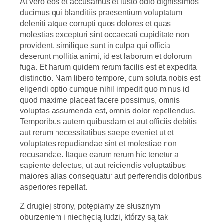
At vero eos et accusamus et iusto odio dignissimos
ducimus qui blanditiis praesentium voluptatum
deleniti atque corrupti quos dolores et quas
molestias excepturi sint occaecati cupiditate non
provident, similique sunt in culpa qui officia
deserunt mollitia animi, id est laborum et dolorum
fuga. Et harum quidem rerum facilis est et expedita
distinctio. Nam libero tempore, cum soluta nobis est
eligendi optio cumque nihil impedit quo minus id
quod maxime placeat facere possimus, omnis
voluptas assumenda est, omnis dolor repellendus.
Temporibus autem quibusdam et aut officiis debitis
aut rerum necessitatibus saepe eveniet ut et
voluptates repudiandae sint et molestiae non
recusandae. Itaque earum rerum hic tenetur a
sapiente delectus, ut aut reiciendis voluptatibus
maiores alias consequatur aut perferendis doloribus
asperiores repellat.
Z drugiej strony, potępiamy ze słusznym
oburzeniem i niechęcią ludzi, którzy są tak