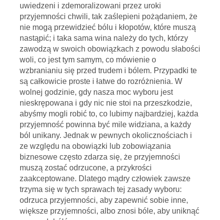
uwiedzeni i zdemoralizowani przez uroki
przyjemności chwili, tak zaślepieni pożądaniem, że
nie mogą przewidzieć bólu i kłopotów, które muszą
nastąpić; i taka sama wina należy do tych, którzy
zawodzą w swoich obowiązkach z powodu słabości
woli, co jest tym samym, co mówienie o
wzbranianiu się przed trudem i bólem. Przypadki te
są całkowicie proste i łatwe do rozróżnienia. W
wolnej godzinie, gdy nasza moc wyboru jest
nieskrępowana i gdy nic nie stoi na przeszkodzie,
abyśmy mogli robić to, co lubimy najbardziej, każda
przyjemność powinna być mile widziana, a każdy
ból unikany. Jednak w pewnych okolicznościach i
ze względu na obowiązki lub zobowiązania
biznesowe często zdarza się, że przyjemności
muszą zostać odrzucone, a przykrości
zaakceptowane. Dlatego mądry człowiek zawsze
trzyma się w tych sprawach tej zasady wyboru:
odrzuca przyjemności, aby zapewnić sobie inne,
większe przyjemności, albo znosi bóle, aby uniknąć