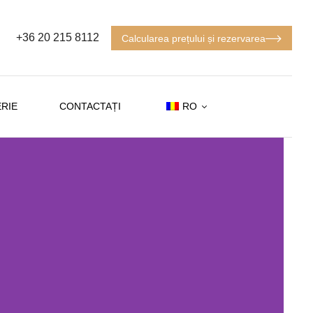
+36 20 215 8112
Calcularea prețului și rezervarea
RIE
CONTACTAȚI
RO