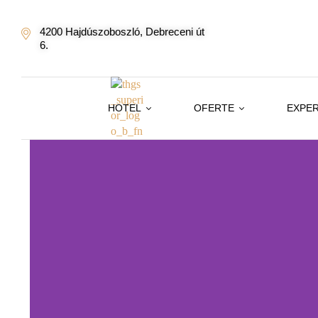
4200 Hajdúszoboszló, Debreceni út
6.
HOTEL
OFERTE
EXPER