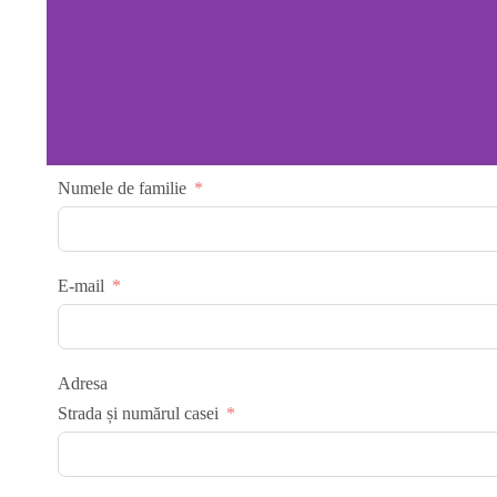
Numele de familie
Titlul
diapozitivului 1
E-mail
Lorem ipsum dolor sit amet
consectetur adipiscing elit dolor
Adresa
Strada și numărul casei
FACEȚI CLIC AICI