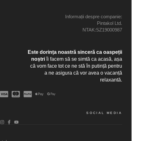
Informații despre companie:
Pintakol Ltd.
NTAK:SZ19000987
Este dorința noastră sinceră ca oaspeții
noștri
îi facem să se simtă ca acasă, așa
că vom face tot ce ne stă în putință pentru
a ne asigura că vor avea o vacanță
relaxantă.
SOCIAL MEDIA