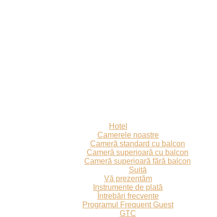
Hotel
Camerele noastre
Cameră standard cu balcon
Cameră superioară cu balcon
Cameră superioară fără balcon
Suită
Vă prezentăm
Instrumente de plată
Întrebări frecvente
Programul Frequent Guest
GTC