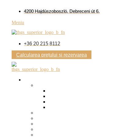
4200 Hajdúszoboszló, Debreceni út 6.
Meniu
+36 20 215 8112
Calcularea prețului și rezervarea