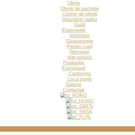
Oferte
Oferte de pachete
Cerere de ofertă
Vouchere cadou
Suită
Experiențe
Wellness
Gastronomie
Pentru copii
Recreere
Alte servicii
Programe
Eveniment
Conferința
Locul nunții
Galerie
Contactați
RO
HU
EN
SK
PL