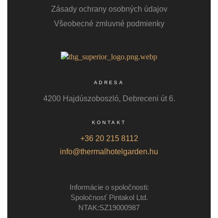
Zásady ochrany osobných údajov
Všeobecné zmluvné podmienky
ADRESA
4200 Hajdúszoboszló, Debreceni út 6.
KONTAKT
+36 20 215 8112
info@thermalhotelgarden.hu
Informácie o spoločnosti:
Spoločnosť Pintakol Ltd.
NTAK:SZ19000987