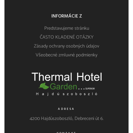
INFORMÁCIE Z
Predstavujeme stránku
ČASTO KLADENÉ OTÁZKY
Zásady ochrany osobných údajov
Všeobecné zmluvné podmienky
ADRESA
4200 Hajdúszoboszló, Debreceni út 6.