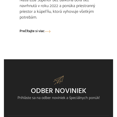
Naša izba Superior bez balkóna bola tiež
navrhnutá v roku 2022 a ponúka priestranný
priestor a kúpeľňu, ktorá vyhovuje všetkým
potrebám.
Prečítajte si viac
ODBER NOVINIEK
Prihláste sa na odber noviniek a špeciálnych ponúk!