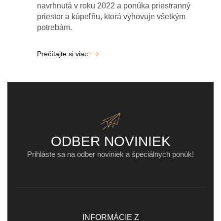
navrhnutá v roku 2022 a ponúka priestranný
priestor a kúpeľňu, ktorá vyhovuje všetkým
potrebám.
Prečítajte si viac
ODBER NOVINIEK
Prihláste sa na odber noviniek a špeciálnych ponúk!
INFORMÁCIE Z