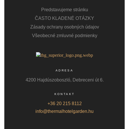
Predstavujeme stránku
ČASTO KLADENÉ OTÁZKY
Zásady ochrany osobných údajov
Všeobecné zmluvné podmienky
ADRESA
4200 Hajdúszoboszló, Debreceni út 6.
KONTAKT
+36 20 215 8112
info@thermalhotelgarden.hu