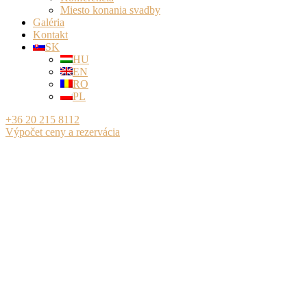
Miesto konania svadby
Galéria
Kontakt
SK
HU
EN
RO
PL
+36 20 215 8112
Výpočet ceny a rezervácia