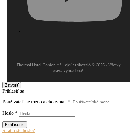
Thermal Hotel Garden *** Hajdúszóboszló © 2025
-
Všetky
práva vyhradené!
Zatvoriť
Prihlásiť sa
Používateľské meno alebo e-mail
*
Heslo
*
Prihlásenie
Stratili ste heslo?