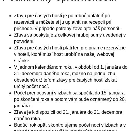
Zľavu pre častých hostí je potrebné uplatniť pri
rezervácii a môžete si ju uplatniť na recepcii pri
príchode. V prípade potreby zavolajte náš personál.
Zľava sa poskytuje z celkovej hrubej sumy uvedenej v
potvrdení.
Zľava pre častých hostí platí len pre priame rezervácie
v hoteli, ktoré musí hosť urobiť na našej webovej
stránke.
V jednom kalendárnom roku, v období od 1. januára do
31. decembra daného roka, možno na jednu izbu
obsadenú držiteľom zľavy pre častých hostí získať
určitý počet nocí.
Počet prenocovaní v izbách sa spočíta do 15. januára
po skončení roka a potom vám bude oznámený do 20.
januára.
Zľava je k dispozícii od 21. januára do 21. decembra
daného roka.
Budúci rok opäť skontrolujeme počet nocí v izbách a v