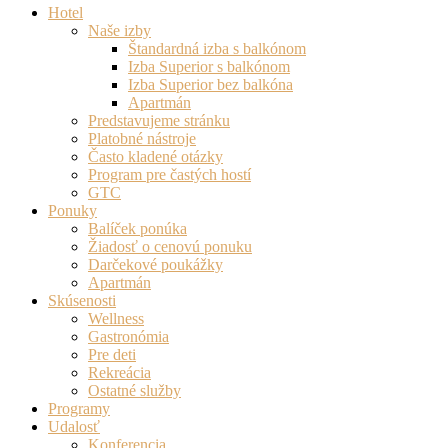
Hotel
Naše izby
Štandardná izba s balkónom
Izba Superior s balkónom
Izba Superior bez balkóna
Apartmán
Predstavujeme stránku
Platobné nástroje
Často kladené otázky
Program pre častých hostí
GTC
Ponuky
Balíček ponúka
Žiadosť o cenovú ponuku
Darčekové poukážky
Apartmán
Skúsenosti
Wellness
Gastronómia
Pre deti
Rekreácia
Ostatné služby
Programy
Udalosť
Konferencia