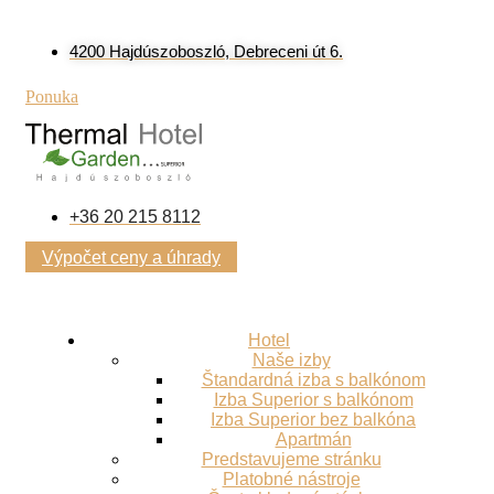
4200 Hajdúszoboszló, Debreceni út 6.
Ponuka
+36 20 215 8112
Výpočet ceny a úhrady
Hotel
Naše izby
Štandardná izba s balkónom
Izba Superior s balkónom
Izba Superior bez balkóna
Apartmán
Predstavujeme stránku
Platobné nástroje