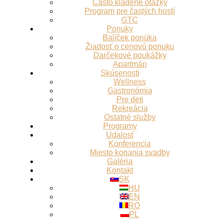
Často kladené otázky
Program pre častých hostí
GTC
Ponuky
Balíček ponúka
Žiadosť o cenovú ponuku
Darčekové poukážky
Apartmán
Skúsenosti
Wellness
Gastronómia
Pre deti
Rekreácia
Ostatné služby
Programy
Udalosť
Konferencia
Miesto konania svadby
Galéria
Kontakt
SK
HU
EN
RO
PL