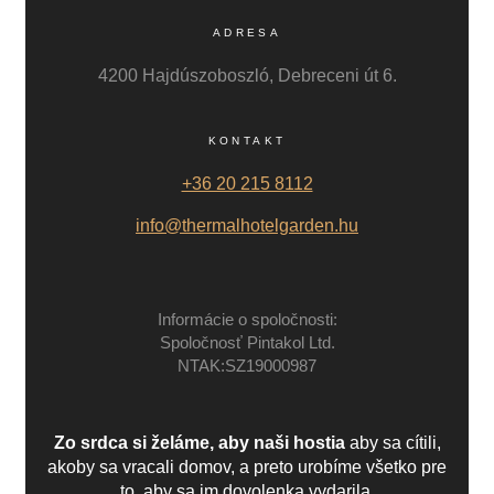
ADRESA
4200 Hajdúszoboszló, Debreceni út 6.
KONTAKT
+36 20 215 8112
info@thermalhotelgarden.hu
Informácie o spoločnosti:
Spoločnosť Pintakol Ltd.
NTAK:SZ19000987
Zo srdca si želáme, aby naši hostia
aby sa cítili,
akoby sa vracali domov, a preto urobíme všetko pre
to, aby sa im dovolenka vydarila.