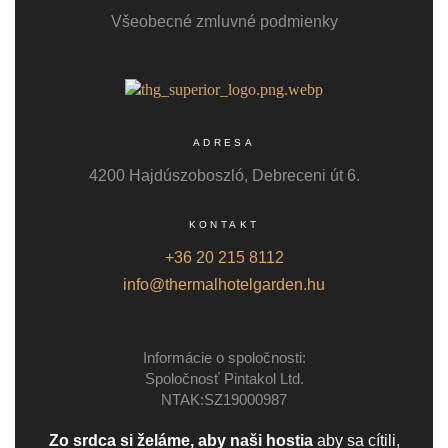
Všeobecné zmluvné podmienky
ADRESA
4200 Hajdúszoboszló, Debreceni út 6.
KONTAKT
+36 20 215 8112
info@thermalhotelgarden.hu
Informácie o spoločnosti:
Spoločnosť Pintakol Ltd.
NTAK:SZ19000987
Zo srdca si želáme, aby naši hostia
aby sa cítili,