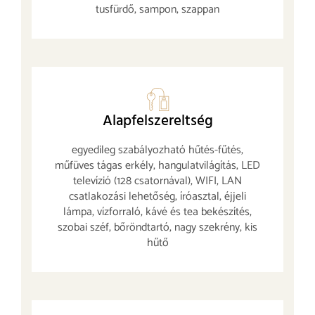
tusfürdő, sampon, szappan
Alapfelszereltség
egyedileg szabályozható hűtés-fűtés,
műfüves tágas erkély, hangulatvilágítás, LED
televízió (128 csatornával), WIFI, LAN
csatlakozási lehetőség, íróasztal, éjjeli
lámpa, vízforraló, kávé és tea bekészítés,
szobai széf, bőröndtartó, nagy szekrény, kis
hűtő