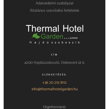
Adatvédelmi szabályzat
Általános szerződési feltételek
CÍM
4200 Hajdúszoboszló, Debreceni út 6.
ELÉRHETŐSÉG
+36 20 215 8112
info@thermalhotelgarden.hu
Céginformáció: