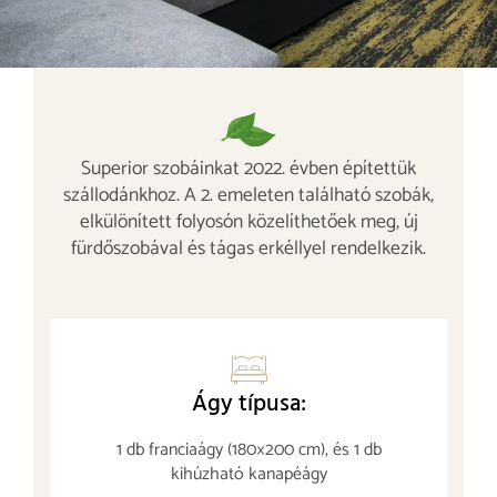
Superior szobáinkat 2022. évben építettük
szállodánkhoz. A 2. emeleten található szobák,
elkülönített folyosón közelíthetőek meg, új
fürdőszobával és tágas erkéllyel rendelkezik.
Ágy típusa:
1 db franciaágy (180×200 cm), és 1 db
kihúzható kanapéágy