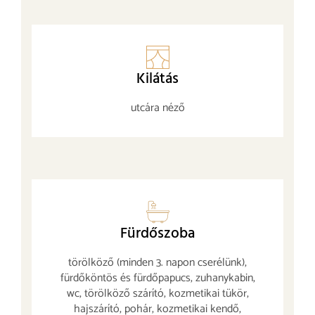
Kilátás
utcára néző
Fürdőszoba
törölköző (minden 3. napon cserélünk),
fürdőköntös és fürdőpapucs, zuhanykabin,
wc, törölköző szárító, kozmetikai tükör,
hajszárító, pohár, kozmetikai kendő,