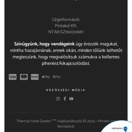
Céginformáció:
Pintakol Kft.
NTAK:SZ19000987
Szívügyünk, hogy vendégeink
úgy érezzék magukat,
mintha hazajárnának, ennek okán, minden tőlünk telhetőt
megteszünk, hogy megvalósítsuk számukra a kellemes
pihenést/kikapcsolódást.
KÖZÖSSÉGI MÉDIA
Thermal Hotel Garden *** Hajdúszóboszló © 2025
–
Minden jog
fenntartva!