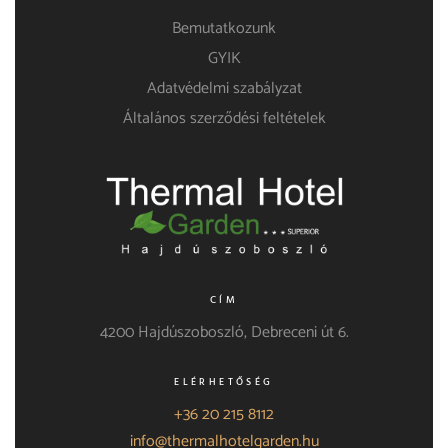
Bemutatkozunk
GYIK
Adatvédelmi szabályzat
Általános szerződési feltételek
CÍM
4200 Hajdúszoboszló, Debreceni út 6.
ELÉRHETŐSÉG
+36 20 215 8112
info@thermalhotelgarden.hu