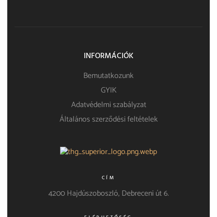
INFORMÁCIÓK
Bemutatkozunk
GYIK
Adatvédelmi szabályzat
Általános szerződési feltételek
CÍM
4200 Hajdúszoboszló, Debreceni út 6.