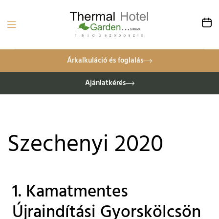
Árkalkuláció és foglalás
Ajánlatkérés
Szechenyi 2020
1. Kamatmentes
Újraindítási Gyorskölcsön