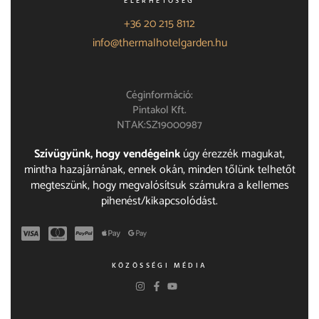
ELÉRHETŐSÉG
+36 20 215 8112
info@thermalhotelgarden.hu
Céginformáció:
Pintakol Kft.
NTAK:SZ19000987
Szívügyünk, hogy vendégeink
úgy érezzék magukat,
mintha hazajárnának, ennek okán, minden tőlünk telhetőt
megteszünk, hogy megvalósítsuk számukra a kellemes
pihenést/kikapcsolódást.
KÖZÖSSÉGI MÉDIA