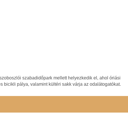
zoboszlói szabadidőpark mellett helyezkedik el, ahol óriási
s bicikli pálya, valamint kültéri sakk várja az odalátogatókat.
RKALKULÁCIÓ ÉS FOGLALÁS