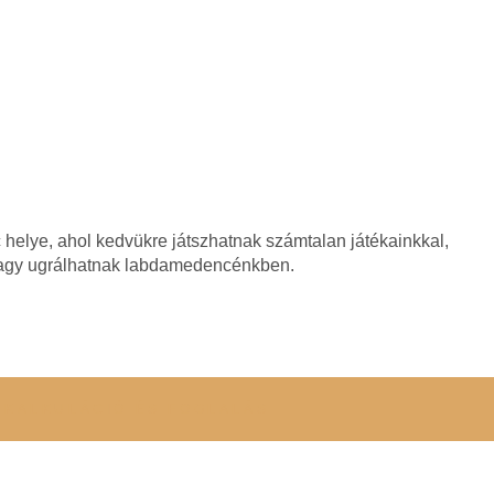
elye, ahol kedvükre játszhatnak számtalan játékainkkal,
vagy ugrálhatnak labdamedencénkben.
RKALKULÁCIÓ ÉS FOGLALÁS