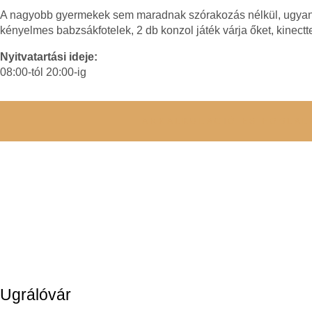
A nagyobb gyermekek sem maradnak szórakozás nélkül, ugyan
kényelmes babzsákfotelek, 2 db konzol játék várja őket, kinectte
Nyitvatartási ideje:
08:00-tól 20:00-ig
ÁRKALKULÁCIÓ ÉS FOGLAL
Ugrálóvár