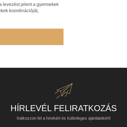
ia levezést jelent a gyermekek
kek koordinációját,
ÁS
HÍRLEVÉL FELIRATKOZÁS​
Iratkozzon fel a hírekért és különleges ajánlatokért!