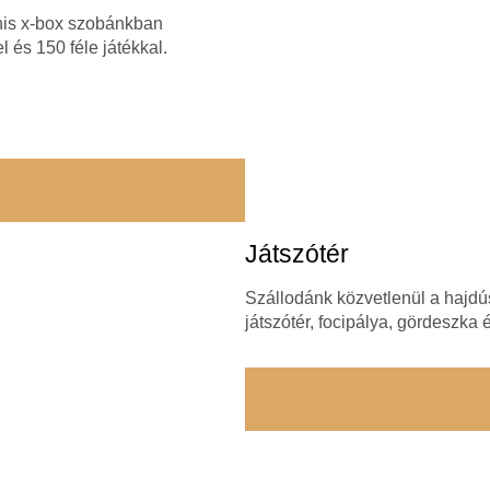
is x-box szobánkban
l és 150 féle játékkal.
ÁS
Játszótér
Szállodánk közvetlenül a hajdús
játszótér, focipálya, gördeszka é
Á