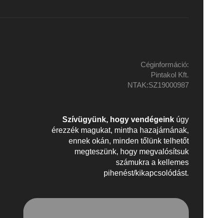
Céginformáció:
Pintakol Kft.
NTAK:SZ19000987
Szívügyünk, hogy vendégeink
úgy
érezzék magukat, mintha hazajárnának,
ennek okán, minden tőlünk telhetőt
megteszünk, hogy megvalósítsuk
számukra a kellemes
pihenést/kikapcsolódást.