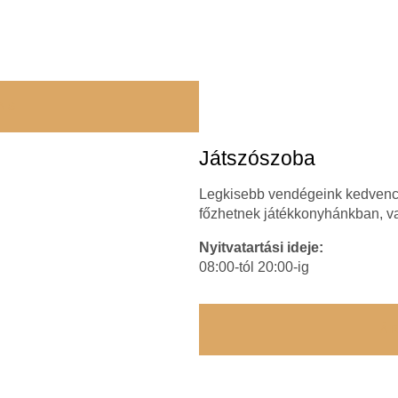
ÁS
Játszószoba
Legkisebb vendégeink kedvenc h
főzhetnek játékkonyhánkban, 
Nyitvatartási ideje:
08:00-tól 20:00-ig
Á