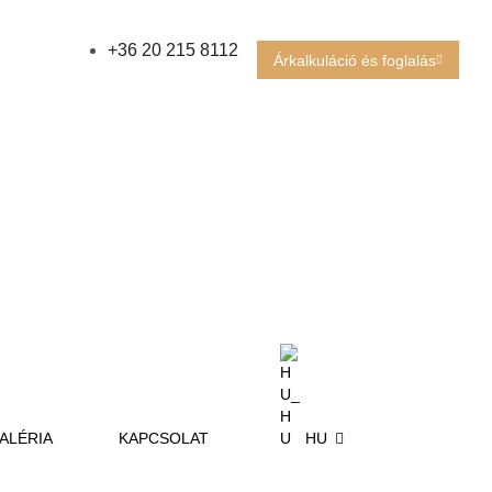
+36 20 215 8112
Árkalkuláció és foglalás
ALÉRIA
KAPCSOLAT
HU