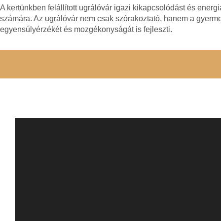
A kertünkben felállított ugrálóvár igazi kikapcsolódást és energ
számára. Az ugrálóvár nem csak szórakoztató, hanem a gyerme
egyensúlyérzékét és mozgékonyságát is fejleszti.
ÁRKALKULÁCIÓ ÉS FOGLAL