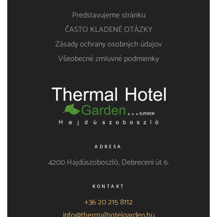
Predstavujeme stránku
ČASTO KLADENÉ OTÁZKY
Zásady ochrany osobných údajov
Všeobecné zmluvné podmienky
ADRESA
4200 Hajdúszoboszló, Debreceni út 6.
KONTAKT
+36 20 215 8112
info@thermalhotelgarden.hu