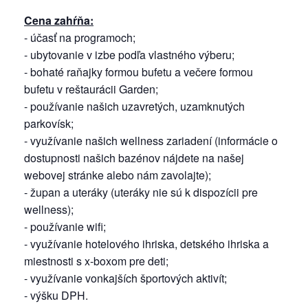
Cena zahŕňa:
- účasť na programoch;
- ubytovanie v izbe podľa vlastného výberu;
- bohaté raňajky formou bufetu a večere formou
bufetu v reštaurácii Garden;
- používanie našich uzavretých, uzamknutých
parkovísk;
- využívanie našich wellness zariadení (informácie o
dostupnosti našich bazénov nájdete na našej
webovej stránke alebo nám zavolajte);
- župan a uteráky (uteráky nie sú k dispozícii pre
wellness);
- používanie wifi;
- využívanie hotelového ihriska, detského ihriska a
miestnosti s x-boxom pre deti;
- využívanie vonkajších športových aktivít;
- výšku DPH.