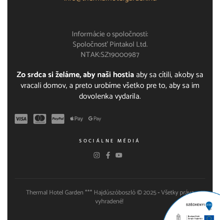
Informácie o spoločnosti:
Spoločnosť Pintakol Ltd.
NTAK:SZ19000987
Zo srdca si želáme, aby naši hostia
aby sa cítili, akoby sa
vracali domov, a preto urobíme všetko pre to, aby sa im
dovolenka vydarila.
SOCIÁLNE MÉDIÁ
Thermal Hotel Garden *** Hajdúszóboszló © 2025
-
Všetky práva
vyhradené!