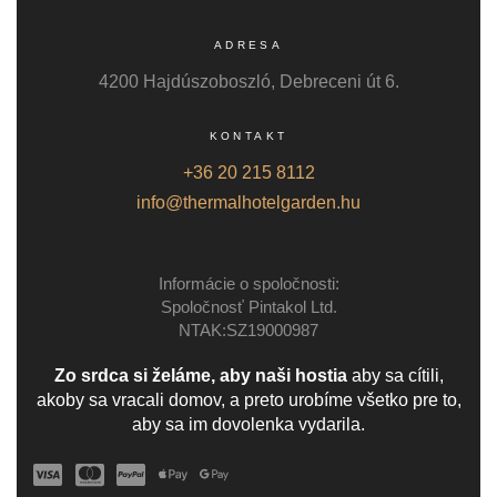
ADRESA
4200 Hajdúszoboszló, Debreceni út 6.
KONTAKT
+36 20 215 8112
info@thermalhotelgarden.hu
Informácie o spoločnosti:
Spoločnosť Pintakol Ltd.
NTAK:SZ19000987
Zo srdca si želáme, aby naši hostia
aby sa cítili,
akoby sa vracali domov, a preto urobíme všetko pre to,
aby sa im dovolenka vydarila.