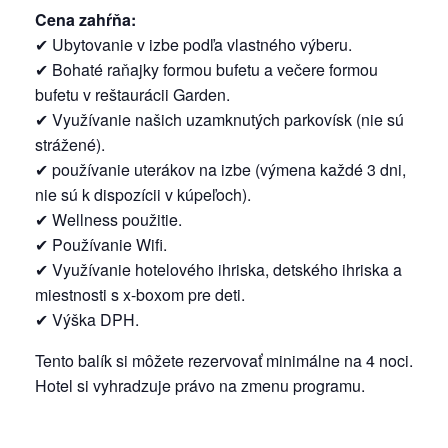
Cena zahŕňa:
✔ Ubytovanie v izbe podľa vlastného výberu.
✔ Bohaté raňajky formou bufetu a večere formou
bufetu v reštaurácii Garden.
✔ Využívanie našich uzamknutých parkovísk (nie sú
strážené).
✔ používanie uterákov na izbe (výmena každé 3 dni,
nie sú k dispozícii v kúpeľoch).
✔ Wellness použitie.
✔ Používanie Wifi.
✔ Využívanie hotelového ihriska, detského ihriska a
miestnosti s x-boxom pre deti.
✔ Výška DPH.
Tento balík si môžete rezervovať minimálne na 4 noci.
Hotel si vyhradzuje právo na zmenu programu.