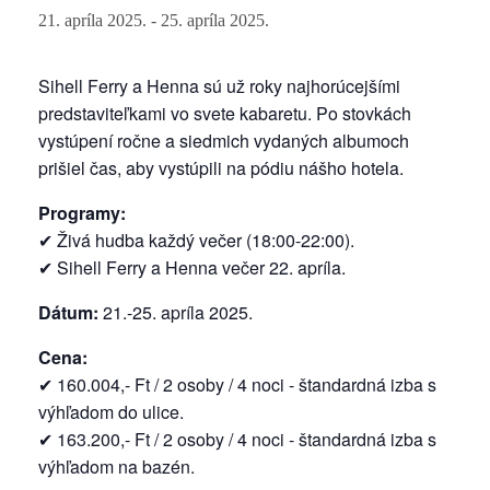
21. apríla 2025.
-
25. apríla 2025.
Sihell Ferry a Henna sú už roky najhorúcejšími
predstaviteľkami vo svete kabaretu. Po stovkách
vystúpení ročne a siedmich vydaných albumoch
prišiel čas, aby vystúpili na pódiu nášho hotela.
Programy:
✔ Živá hudba každý večer (18:00-22:00).
✔ Sihell Ferry a Henna večer 22. apríla.
Dátum:
21.-25. apríla 2025.
Cena:
✔ 160.004,- Ft / 2 osoby / 4 noci - štandardná izba s
výhľadom do ulice.
✔ 163.200,- Ft / 2 osoby / 4 noci - štandardná izba s
výhľadom na bazén.