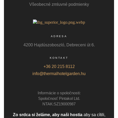
Všeobecné zmluvné podmienky
ADRESA
4200 Hajdúszoboszló, Debreceni út 6.
KONTAKT
+36 20 215 8112
info@thermalhotelgarden.hu
Informácie o spoločnosti:
Spoločnosť Pintakol Ltd.
NTAK:SZ19000987
Zo srdca si želáme, aby naši hostia
aby sa cítili,