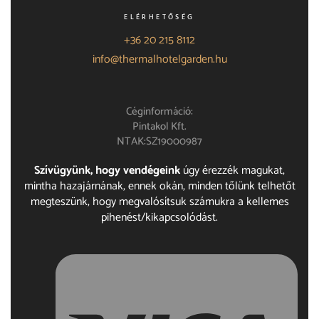
ELÉRHETŐSÉG
+36 20 215 8112
info@thermalhotelgarden.hu
Céginformáció:
Pintakol Kft.
NTAK:SZ19000987
Szívügyünk, hogy vendégeink
úgy érezzék magukat,
mintha hazajárnának, ennek okán, minden tőlünk telhetőt
megteszünk, hogy megvalósítsuk számukra a kellemes
pihenést/kikapcsolódást.