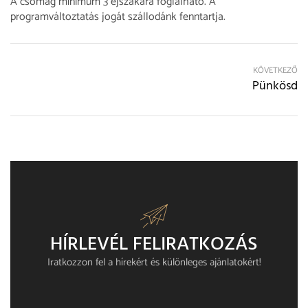
A csomag minimum 3 éjszakára foglalható. A
programváltoztatás jogát szállodánk fenntartja.
KÖVETKEZŐ
Pünkösd
HÍRLEVÉL FELIRATKOZÁS​
Iratkozzon fel a hírekért és különleges ajánlatokért!