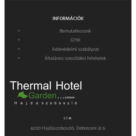
INFORMÁCIÓK
Bemutatkozunk
GYIK
Adatvédelmi szabályzat
Általános szerződési feltételek
CÍM
4200 Hajdúszoboszló, Debreceni út 6.