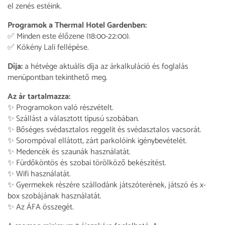
el zenés estéink.
Programok a Thermal Hotel Gardenben:
✅ Minden este élőzene (18:00-22:00).
✅ Kökény Lali fellépése.
Díja:
a hétvége aktuális díja az árkalkuláció és foglalás
menüpontban tekinthető meg.
Az ár tartalmazza:
✨ Programokon való részvételt.
✨ Szállást a választott típusú szobában.
✨ Bőséges svédasztalos reggelit és svédasztalos vacsorát.
✨ Sorompóval ellátott, zárt parkolóink igénybevételét.
✨ Medencék és szaunák használatát.
✨ Fürdőköntös és szobai törölköző bekészítést.
✨ Wifi használatát.
✨ Gyermekek részére szállodánk játszóterének, játszó és x-
box szobájának használatát.
✨ Az ÁFA összegét.