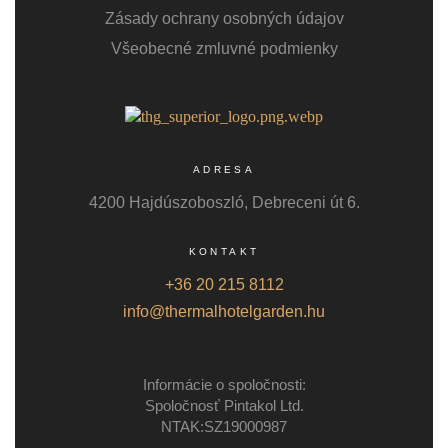
Zásady ochrany osobných údajov
Všeobecné zmluvné podmienky
ADRESA
4200 Hajdúszoboszló, Debreceni út 6.
KONTAKT
+36 20 215 8112
info@thermalhotelgarden.hu
Informácie o spoločnosti:
Spoločnosť Pintakol Ltd.
NTAK:SZ19000987