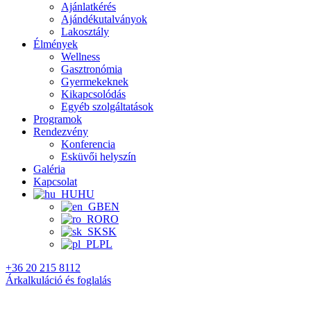
Ajánlatkérés
Ajándékutalványok
Lakosztály
Élmények
Wellness
Gasztronómia
Gyermekeknek
Kikapcsolódás
Egyéb szolgáltatások
Programok
Rendezvény
Konferencia
Esküvői helyszín
Galéria
Kapcsolat
HU
EN
RO
SK
PL
+36 20 215 8112
Árkalkuláció és foglalás