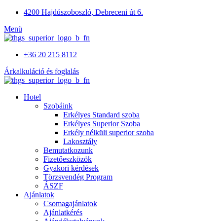
4200 Hajdúszoboszló, Debreceni út 6.
Menü
+36 20 215 8112
Árkalkuláció és foglalás
Hotel
Szobáink
Erkélyes Standard szoba
Erkélyes Superior Szoba
Erkély nélküli superior szoba
Lakosztály
Bemutatkozunk
Fizetőeszközök
Gyakori kérdések
Törzsvendég Program
ÁSZF
Ajánlatok
Csomagajánlatok
Ajánlatkérés