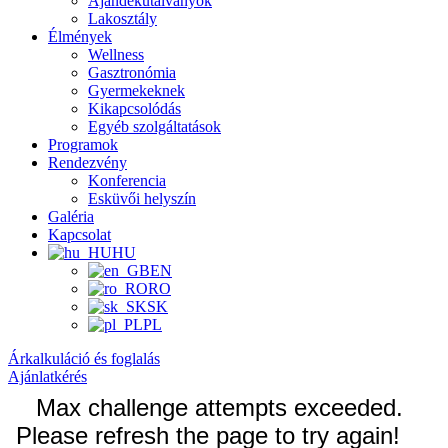
Ajándékutalványok
Lakosztály
Élmények
Wellness
Gasztronómia
Gyermekeknek
Kikapcsolódás
Egyéb szolgáltatások
Programok
Rendezvény
Konferencia
Esküvői helyszín
Galéria
Kapcsolat
HU
EN
RO
SK
PL
Árkalkuláció és foglalás
Ajánlatkérés