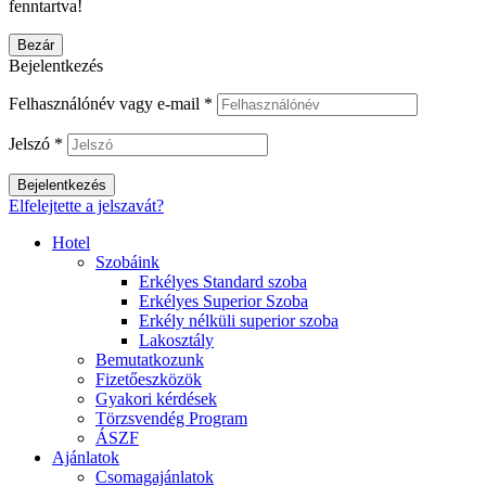
fenntartva!
Bezár
Bejelentkezés
Felhasználónév vagy e-mail
*
Jelszó
*
Bejelentkezés
Elfelejtette a jelszavát?
Hotel
Szobáink
Erkélyes Standard szoba
Erkélyes Superior Szoba
Erkély nélküli superior szoba
Lakosztály
Bemutatkozunk
Fizetőeszközök
Gyakori kérdések
Törzsvendég Program
ÁSZF
Ajánlatok
Csomagajánlatok