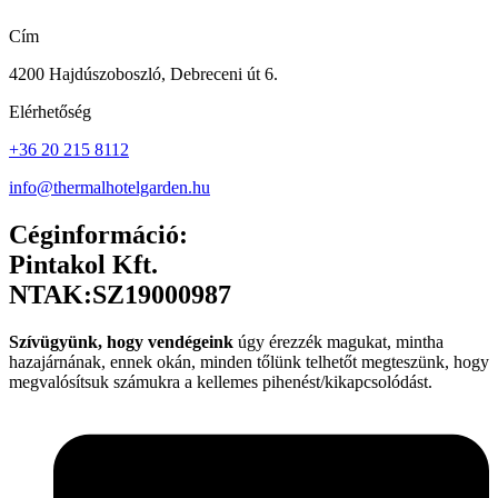
Cím
4200 Hajdúszoboszló, Debreceni út 6.
Elérhetőség
+36 20 215 8112
info@thermalhotelgarden.hu
Céginformáció:
Pintakol Kft.
NTAK:SZ19000987
Szívügyünk, hogy vendégeink
úgy érezzék magukat, mintha
hazajárnának, ennek okán, minden tőlünk telhetőt megteszünk, hogy
megvalósítsuk számukra a kellemes pihenést/kikapcsolódást.